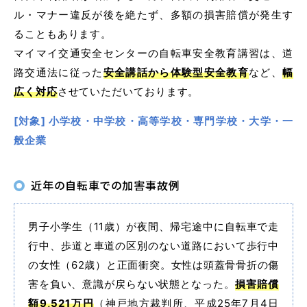
ル・マナー違反が後を絶たず、
多額の損害賠償が発生す
普通自動車 第二種
ることもあります。
マイマイ交通安全センターの自転車安全教育講習は、
道
受験資格特例教習
路交通法に従った
安全講話から体験型安全教育
など、
幅
広く対応
させていただいております。
ペーパードライバー講習
[対象] 小学校・中学校・高等学校・専門学校・大学・一
ペーパーライダー講習
般企業
免許取得までの流れ
お支払方法について
近年の自転車での加害事故例
料金シミュレーション
男子小学生（11歳）が夜間、帰宅途中に自転車で走
行中、歩道と車道の区別のない道路において歩行中
の女性（62歳）と正面衝突。女性は頭蓋骨骨折の傷
害を負い、意識が戻らない状態となった。
損害賠償
額9,521万円
（神戸地方裁判所、平成25年7月4日