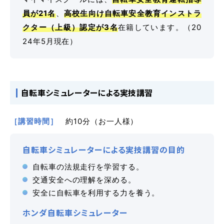
員が21名
、
高校生向け自転車安全教育インストラ
クター（上級）認定が3名
在籍しています。（20
よくあるご質問
24年5月現在）
教習中の方
自転車シミュレーターによる実技講習
笹丘校の方
［講習時間］
約10分（お一人様）
花畑校の方
自転車シミュレーターによる実技講習の目的
笹丘校バスコース
自転車の法規走行を学習する。
交通安全への理解を深める。
花畑校バスコース
安全に自転車を利用する力を養う。
ホンダ自転車シミュレーター
スクールバスについて