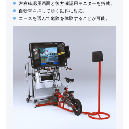
左右確認用画面と後方確認用モニターを搭載。
バスのり
自転車を押して歩く動作に対応。
コースを選んで危険を体験することが可能。
会社概要
採用情報
お問い合わせ
サイトマップ
プライバシーポリシー
お知らせ
一覧を見る
2026.08.08
お知らせ
NEW!
お盆期間中も営業しております