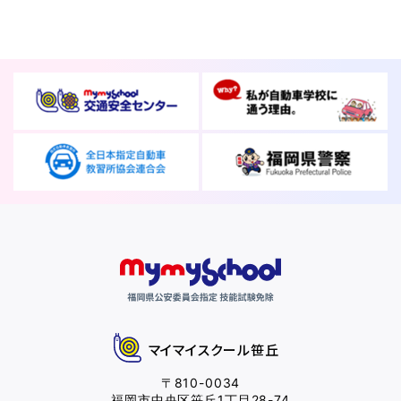
友人・知人
仮申込み
紹介
各種割引
FOLLOW SNS
マイマイスクール笹丘
〒810-0034
福岡市中央区笹丘1丁目28-74