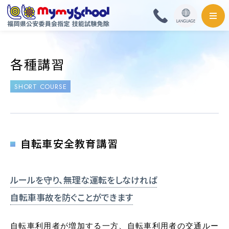
HOME
各種講習
料金・取扱免許
SHORT COURSE
普通自動車
普通自動二輪・小型
自転車安全教育講習
大型自動二輪
ルールを守り、
無理な運転をしなければ
準中型自動車
自転車事故を防ぐことができます
中型自動車
自転車利用者が増加する一方、自転車利用者の交通ルー