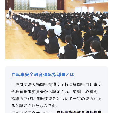
マイマイスクール花畑
花畑校ブログ
福岡大学前営業所（入校申込受付）
福岡大学前営業所ブログ
自転車安全教育運転指導員とは
各種講習
一般財団法人福岡県交通安全協会福岡県自転車安
全教育推進委員会から認定され、知識、心構え、
選ばれる理由
指導力並びに運転技能等について一定の能力があ
ると認定されたものです。
特別な支援が必要な方
マイマイスクールには、
自転車安全教育運転指導