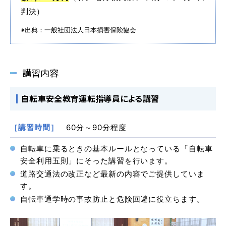
各校紹介
判決）
※出典：一般社団法人日本損害保険協会
講習内容
自転車安全教育運転指導員による講習
［講習時間］
60分～90分程度
マイマイスクール笹丘
自転車に乗るときの基本ルールとなっている「自転車
笹丘校ブログ
安全利用五則」にそった講習を行います。
道路交通法の改正など最新の内容でご提供していま
す。
自転車通学時の事故防止と危険回避に役立ちます。