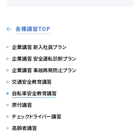
2026.08.01
お知らせ
NEW!
スキップローンで今すぐ入校、お支払いは2027
各種講習TOP
年2月からも可能です
企業講習 新入社員プラン
2026.07.31
卒業生
NEW!
企業講習 安全運転診断プラン
卒業生の声
企業講習 事故再発防止プラン
交通安全教育講習
お役立ちコラム
自転車安全教育講習
原付講習
チェックドライバー講習
オンライン入校
資料請求
高齢者講習
受付