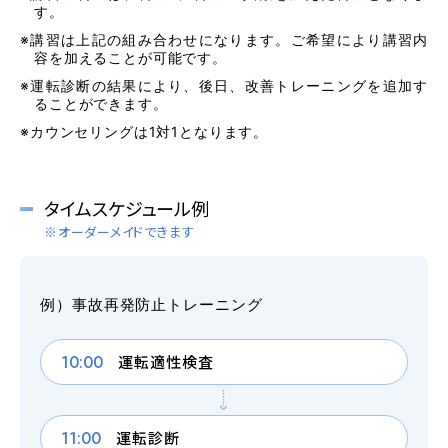
す。
※講習は上記の組み合わせになります。ご希望により講習内
2026.08.01
お知らせ
NEW!
容を加えることが可能です。
スキップローンで今すぐ入校、お支払いは2027
※運転診断の結果により、後日、改善トレーニングを追加す
年2月からも可能です
ることができます。
※カウンセリングは1対1となります。
2026.07.31
卒業生
NEW!
卒業生の声
タイムスケジュール例
※オーダーメイドできます
お役立ちコラム
例）事故再発防止トレーニング
10:00
運転適性検査
オンライン入校
資料請求
受付
11:00
運転診断