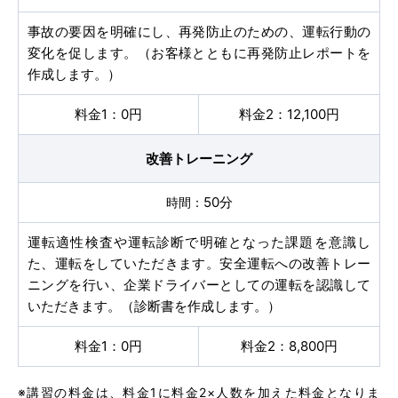
バスのり
事故の要因を明確にし、再発防止のための、運転行動の
変化を促します。（お客様とともに再発防止レポートを
作成します。）
会社概要
採用情報
0円
12,100円
お問い合わせ
サイトマップ
プライバシーポリシー
改善トレーニング
50分
運転適性検査や運転診断で明確となった課題を意識し
た、運転をしていただきます。安全運転への改善トレー
お知らせ
一覧を見る
ニングを行い、企業ドライバーとしての運転を認識して
いただきます。（診断書を作成します。）
2026.08.08
お知らせ
NEW!
0円
8,800円
お盆期間中も営業しております
※講習の料金は、料金1に料金2×人数を加えた料金となりま