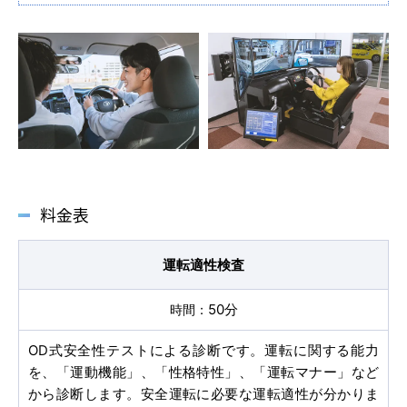
マイマイスクール花畑
花畑校ブログ
福岡大学前営業所（入校申込受付）
料金表
福岡大学前営業所ブログ
運転適性検査
各種講習
50分
選ばれる理由
OD式安全性テストによる診断です。運転に関する能力
を、「運動機能」、「性格特性」、「運転マナー」など
から診断します。安全運転に必要な運転適性が分かりま
特別な支援が必要な方