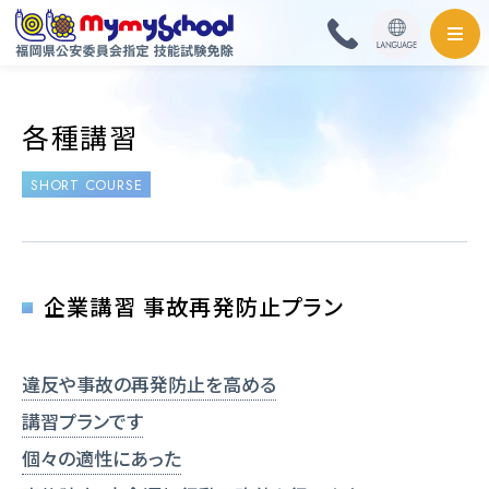
HOME
各種講習
料金・取扱免許
SHORT COURSE
普通自動車
普通自動二輪・小型
企業講習 事故再発防止プラン
大型自動二輪
違反や事故の再発防止を高める
準中型自動車
講習プランです
個々の適性にあった
中型自動車