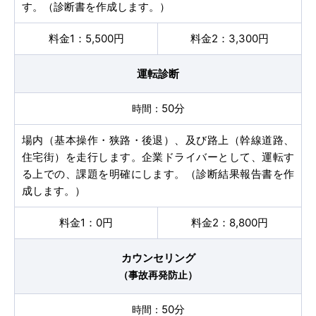
す。（診断書を作成します。）
5,500円
3,300円
よくあるご質問
運転診断
教習中の方
50分
笹丘校の方
場内（基本操作・狭路・後退）、及び路上（幹線道路、
住宅街）を走行します。企業ドライバーとして、運転す
る上での、課題を明確にします。（診断結果報告書を作
花畑校の方
成します。）
笹丘校バスコース
0円
8,800円
カウンセリング
花畑校バスコース
（事故再発防止）
スクールバスについて
50分