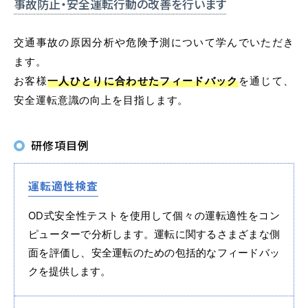
事故防止・安全運転行動の
改善を行います
普通自動車 第二種
交通事故の原因分析や危険予測について学んでいただき
ます。
受験資格特例教習
お客様
一人ひとりに合わせたフィードバック
を通じて、
ペーパードライバー講習
安全運転意識の向上を目指します。
ペーパーライダー講習
研修項目例
免許取得までの流れ
お支払方法について
運転適性検査
料金シミュレーション
OD式安全性テストを使用して個々の運転適性をコン
ピューターで分析します。運転に関するさまざまな側
面を評価し、安全運転のための包括的なフィードバッ
クを提供します。