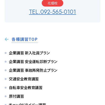
花畑校
TEL.092-565-0101
2026.08.01
お知らせ
NEW!
スキップローンで今すぐ入校、お支払いは2027
年2月からも可能です
各種講習TOP
2026.07.31
卒業生
NEW!
卒業生の声
企業講習 新入社員プラン
企業講習 安全運転診断プラン
お役立ちコラム
企業講習 事故再発防止プラン
交通安全教育講習
自転車安全教育講習
オンライン入校
資料請求
原付講習
受付
チェックドライバー講習