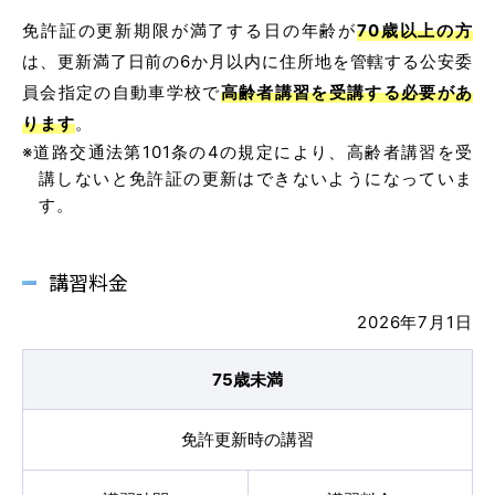
免許証の更新期限が満了する日の年齢が
70歳以上の方
普通自動車 第二種
は、
更新満了日前の6か月以内に住所地を管轄する公安委
員会指定の自動車学校で
高齢者講習を受講する必要があ
受験資格特例教習
ります
。
※道路交通法第101条の4の規定により、高齢者講習を受
ペーパードライバー講習
講しないと免許証の更新はできないようになっていま
ペーパーライダー講習
す。
免許取得までの流れ
講習料金
お支払方法について
2026年7月1日
料金シミュレーション
75歳未満
免許更新時の講習