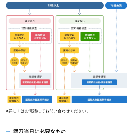
よくあるご質問
教習中の方
笹丘校の方
花畑校の方
笹丘校バスコース
花畑校バスコース
※詳しくはお電話にてお問い合わせください。
スクールバスについて
講習当日に必要なもの