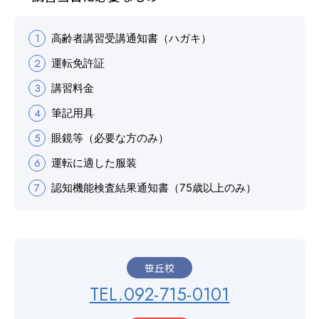
バスのり
高齢者講習受講通知書（ハガキ）
運転免許証
会社概要
採用情報
講習料金
お問い合わせ
サイトマップ
筆記用具
プライバシーポリシー
眼鏡等（必要な方のみ）
運転に適した服装
認知機能検査結果通知書（75歳以上のみ）
お知らせ
一覧を見る
笹丘校
2026.08.08
お知らせ
NEW!
TEL.092-715-0101
お盆期間中も営業しております