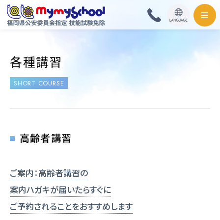
HOME
各種講習
料金・取扱免許
SHORT COURSE
普通自動車
普通自動二輪・小型
高齢者講習
大型自動二輪
ご案内：高齢者講習の
準中型自動車
案内ハガキが届いたらすぐに
ご予約されることをおすすめします
中型自動車