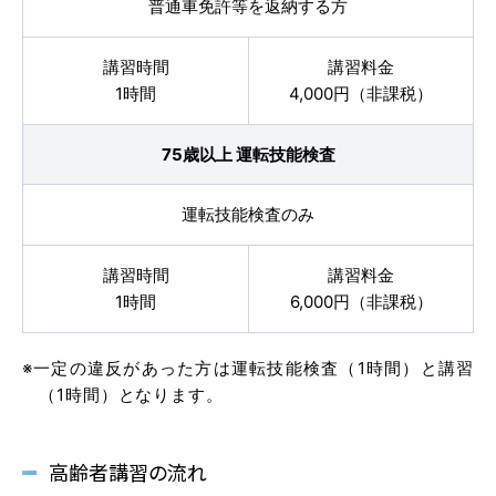
普通車免許等を返納する方
講習時間
講習料金
1時間
4,000円（非課税）
マイマイスクール花畑
花畑校ブログ
75歳以上 運転技能検査
運転技能検査のみ
福岡大学前営業所（入校申込受付）
福岡大学前営業所ブログ
講習時間
講習料金
1時間
6,000円（非課税）
各種講習
※一定の違反があった方は運転技能検査（1時間）と講習
（1時間）となります。
選ばれる理由
高齢者講習の流れ
特別な支援が必要な方