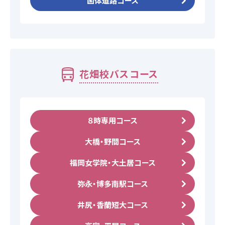
国体道路コース
よくあるご質問
教習中の方
花畑校バスコース
笹丘校の方
８時専用コース
花畑校の方
大橋・野間コース
笹丘校バスコース
福岡女学院・大土居コース
弥永・博多南駅コース
花畑校バスコース
井尻・香蘭短大コース
スクールバスについて