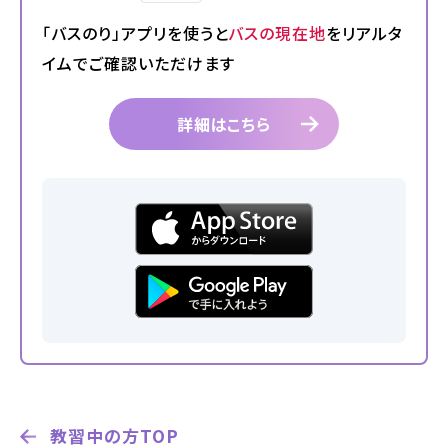
「バスのり」アプリを使うと
バスの現在地
を
リアルタ
2026.08.01
お知らせ
NEW!
イムでご確認いただけます
スキップローンで今すぐ入校、お支払いは2027
年2月からも可能です
詳細はこちら
2026.07.31
卒業生
NEW!
卒業生の声
お役立ちコラム
オンライン入校
資料請求
受付
教習中の方TOP