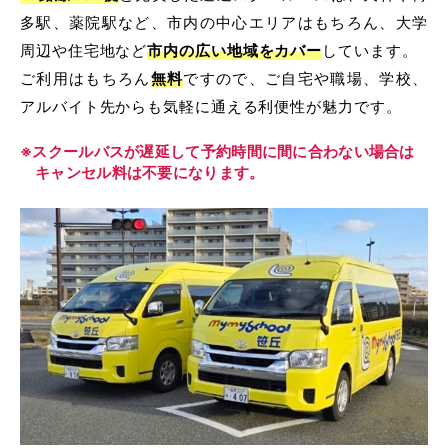
多駅、薬院駅など、市内の中心エリアはもちろん、大学
普通自動車 第二種
周辺や住宅地など
市内の広い地域をカバー
しています。
ご利用はもちろん
無料
ですので、ご自宅や職場、学校、
受験資格特例教習
アルバイト先からも気軽に通える利便性が魅力です。
ペーパードライバー講習
※スクールバスが遅延して予約時間に間に合わない場合は
キャンセル料は不要になります。
ペーパーライダー講習
免許取得までの流れ
お支払方法について
料金シミュレーション