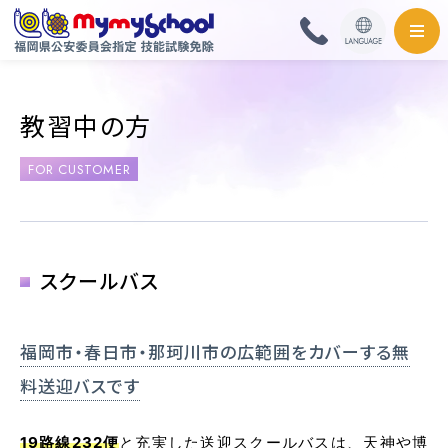
HOME
教習中の方
料金・取扱免許
FOR CUSTOMER
普通自動車
普通自動二輪・小型
スクールバス
大型自動二輪
福岡市・春日市・那珂川市の広範囲をカバーする無
準中型自動車
料送迎バスです
中型自動車
19路線232便
と充実した送迎スクールバスは、天神や博