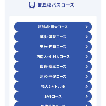
笹丘校バスコース
マイマイスクール花畑
試験場・福大コース
花畑校ブログ
博多・薬院コース
天神・西新コース
福岡大学前営業所（入校申込受付）
西南大・中村大コース
福岡大学前営業所ブログ
飯倉・橋本コース
高宮・平尾コース
各種講習
福大シャトル便
選ばれる理由
野芥コース
特別な支援が必要な方