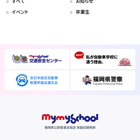
各校紹介
すべて
お知らせ
イベント
卒業生
マイマイスクール笹丘
笹丘校ブログ