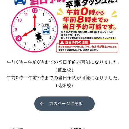
普通自動車 第二種
受験資格特例教習
ペーパードライバー講習
ペーパーライダー講習
午前0時～午前8時までの当日予約が可能になりました。
免許取得までの流れ
（笹丘校）
お支払方法について
午前0時～午前7時までの当日予約が可能になりました。
(花畑校)
料金シミュレーション
前のページに戻る