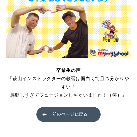
普通自動車 第二種
受験資格特例教習
ペーパードライバー講習
ペーパーライダー講習
免許取得までの流れ
卒業生の声
『萩山インストラクターの教習は面白くて且つ分かりや
お支払方法について
すい！
料金シミュレーション
感動しすぎてフュージョンしちゃいました！（笑）』
前のページに戻る