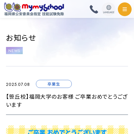
HOME
お知らせ
料金・取扱免許
NEWS
普通自動車
普通自動二輪・小型
卒業生
2025.07.08
大型自動二輪
【笹丘校】福岡大学のお客様 ご卒業おめでとうござ
います
準中型自動車
中型自動車