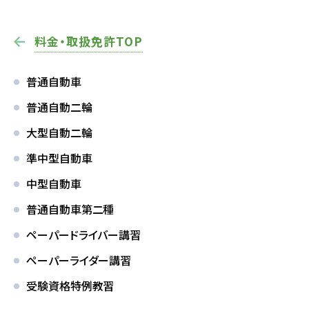
バスのり
料金・取扱免許TOP
会社概要
採用情報
普通自動車
お問い合わせ
サイトマップ
普通自動二輪
プライバシーポリシー
大型自動二輪
準中型自動車
中型自動車
普通自動車第二種
お知らせ
一覧を見る
ペーパードライバー講習
ペーパーライダー講習
2026.08.01
お知らせ
NEW!
受験資格特例教習
スキップローンで今すぐ入校、お支払いは2027
年2月からも可能です