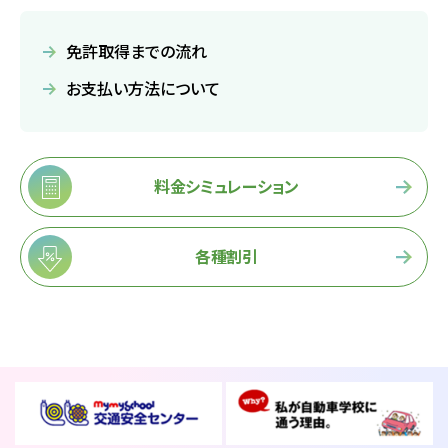
免許取得までの流れ
2026.07.31
卒業生
NEW!
お支払い方法について
卒業生の声
2026.07.30
イベント
NEW!
料金シミュレーション
【花畑校7月イベント】夏はじめました
各種割引
お役立ちコラム
オンライン入校
資料請求
受付