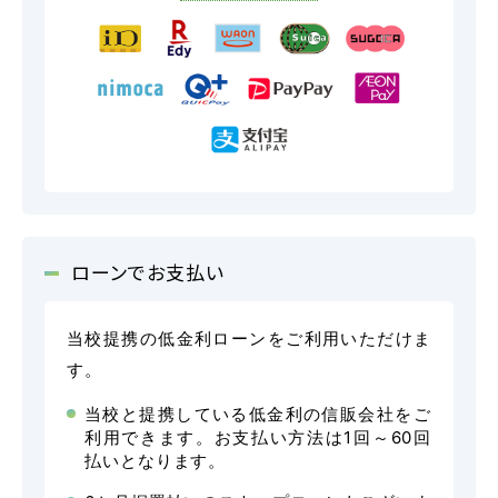
マイマイスクール花畑
花畑校ブログ
福岡大学前営業所（入校申込受付）
福岡大学前営業所ブログ
ローンでお支払い
当校提携の低金利ローンをご利用いただけま
各種講習
す。
当校と提携している低金利の信販会社をご
選ばれる理由
利用できます。お支払い方法は1回～60回
払いとなります。
特別な支援が必要な方