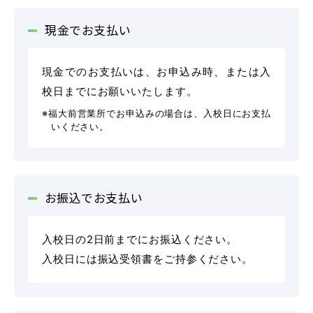
普通自動車 第二種
現金でお支払い
受験資格特例教習
現金でのお支払いは、お申込み時、または入
校日までにお願いいたします。
ペーパードライバー講習
※福大前営業所でお申込みの場合は、入校日にお支払
ペーパーライダー講習
いください。
免許取得までの流れ
お支払方法について
お振込でお支払い
料金シミュレーション
入校日の2日前までにお振込ください。
入校日には振込受領書をご持参ください。