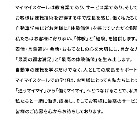
マイマイスクールは教育業であり、サービス業であり、そし
お客様は運転技術を習得する中で成⾧を感じ、働く私たちも
自動車学校ほどお客様に「体験価値」を感じていただく場所
私たちはお客様に寄り添い、「体験」と「経験」を提供します
マイマイスクール笹丘
表情・言葉遣い・会話・おもてなしの心を大切にし、豊かな
笹丘校ブログ
「最高の顧客満足」と「最高の体験価値」を生み出します。
自動車の運転を学ぶだけでなく、人としての成⾧をサポート
福岡大学前営業所（入校申込受付）
マイマイスクールでの学びは、お客様にとっても私たちにと
福岡大学前営業所ブログ
「通うマイマイ」から「働くマイマイ」へとつなげることで、
教習中の方
私たちと一緒に働き、成⾧し、そしてお客様に最高のサービ
皆様のご応募を心からお待ちしております。
笹丘校の方
花畑
スクールバスについて
バスのり