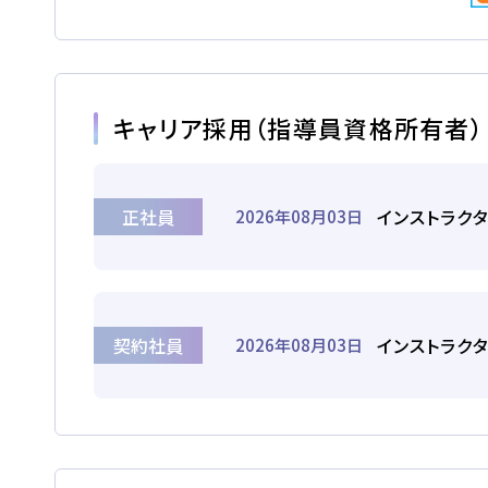
卒業生の声
2026.07.30
イベント
NEW!
キャリア採用（指導員資格所有者）
【花畑校7月イベント】夏はじめま
正社員
インストラク
2026年08月03日
契約社員
インストラク
2026年08月03日
オンライン
仮申