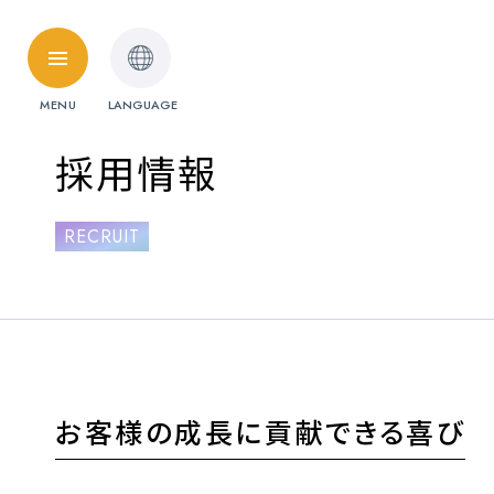
HOME
MENU
LANGUAGE
料金・取扱免許
採用情報
普通自動車
RECRUIT
準中型自動車
受験資格特例教習
ペーパードライ
料金シミュレーション
お客様の成長に
貢献できる喜び
各校紹介