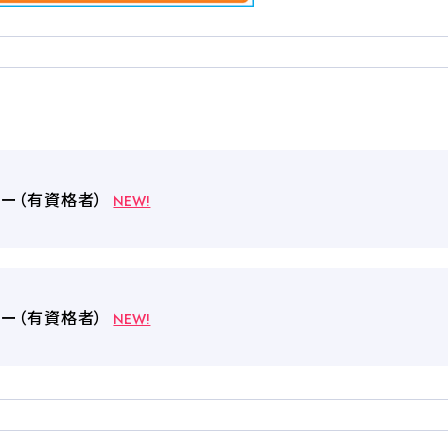
した
お役立ちコラム
ター（有資格者）
NEW!
ター（有資格者）
NEW!
入校
受付
資
込み
友人・