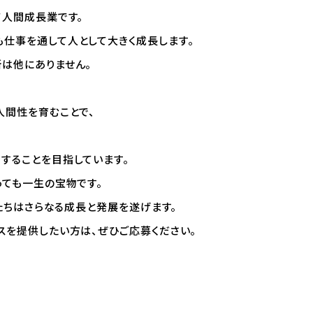
各種講習
て人間成⾧業です。
選ばれる理由
仕事を通して人として大きく成⾧します。
は他にありません。
特別な支援が
。
マイマイスクール花畑
人間性を育むことで、
よくあるご質
花畑校ブログ
することを目指しています。
っても一生の宝物です。
私たちはさらなる成⾧と発展を遂げます。
スを提供したい方は、ぜひご応募ください。
校の方
笹丘校バスコース
花畑校