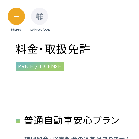
HOME
MENU
LANGUAGE
料金・取扱免許
料金・取扱免許
普通自動車
PRICE / LICENSE
準中型自動車
受験資格特例教習
ペーパードライ
料金シミュレーション
普通自動車安心プラン
各校紹介
補習料金・検定料金の
追加はありません