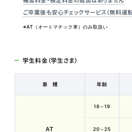
ご卒業後も安心チェックサービス
（無料運
※AT（オートマチック車）のみ取扱い
マイマイスクール笹丘
笹丘校ブログ
学生料金（学生さま）
福岡大学前営業所（入校申込受付）
福岡大学前営業所ブログ
車種
年齢
教習中の方
18～19
笹丘校の方
花畑
AT
スクールバスについて
バスのり
20～25