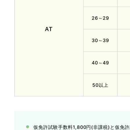
卒業生の声
26～29
2026.07.30
イベント
NEW!
AT
【花畑校7月イベント】夏はじめま
30～39
40～49
50以上
オンライン
仮申
仮免許試験手数料1,800円(非課税)と仮免