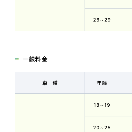
26～29
会社概要
採用情報
お問い合
一般料金
お知らせ
車種
年齢
2026.08.01
お知らせ
NEW!
スキップローンで今すぐ入校、お支
18～19
2026.07.31
卒業生
NEW!
20～25