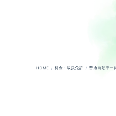
普通自動二輪・小型
大型自動二輪
中型自動車
普通自動車 
料金・取扱免許
普通自動車一
HOME
バー講習
ペーパーライダー講習
免許取得までの流れ
お