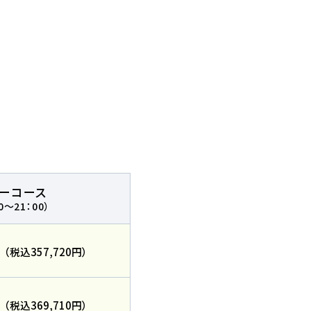
必要な方
問
リーコース
0～21：00）
円
（税込357,720円）
バスコース
円
（税込369,710円）