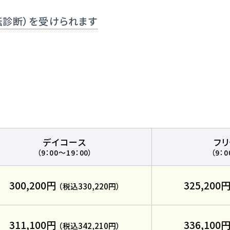
各種講習
転診断）を受けられます
選ばれる理由
特別な支援が
マイマイスクール花畑
よくあるご質
花畑校ブログ
デイコース
フ
（9：00～19：00）
（9：0
300,200円
325,200
（税込330,220円）
校の方
笹丘校バスコース
花畑校
311,100円
336,100
（税込342,210円）