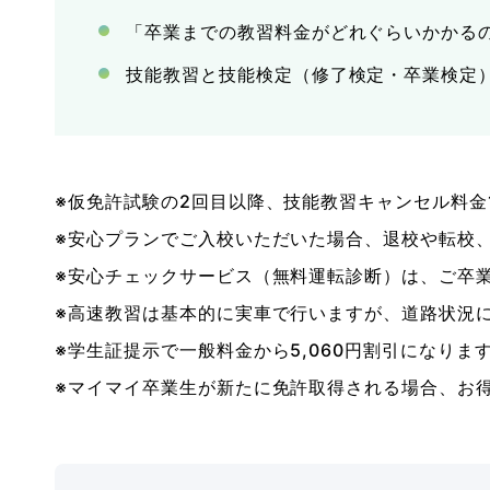
「卒業までの教習料金がどれぐらいかかる
技能教習と技能検定（修了検定・卒業検定
※仮免許試験の2回目以降、技能教習キャンセル料金1
※安心プランでご入校いただいた場合、退校や転校
※安心チェックサービス（無料運転診断）は、ご卒業
※高速教習は基本的に実車で行いますが、道路状況
※学生証提示で一般料金から5,060円割引になりま
※マイマイ卒業生が新たに免許取得される場合、お得