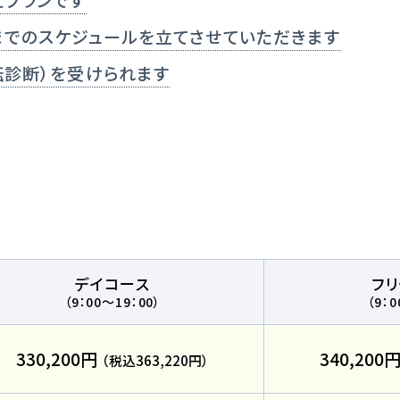
各種講習
までのスケジュールを立てさせていただきます
選ばれる理由
転診断）を受けられます
特別な支援が
マイマイスクール花畑
よくあるご質
花畑校ブログ
デイコース
フ
（9：00～19：00）
（9：0
校の方
笹丘校バスコース
花畑校
330,200円
340,200
（税込363,220円）