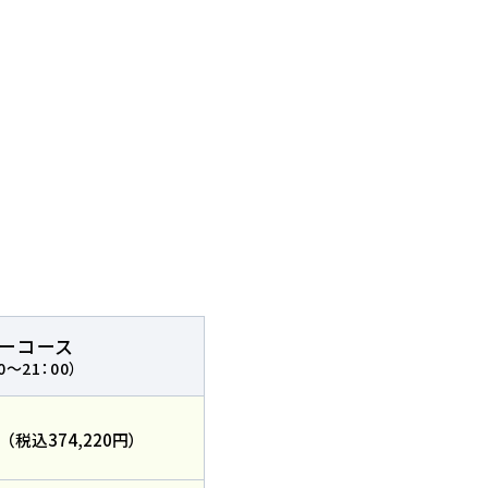
必要な方
問
リーコース
0～21：00）
バスコース
円
（税込374,220円）