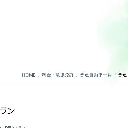
普通自動二輪・小型
大型自動二輪
中型自動車
普通自動車 
料金・取扱免許
普通自動車一覧
普通
HOME
バー講習
ペーパーライダー講習
免許取得までの流れ
お
ラン
たプランです