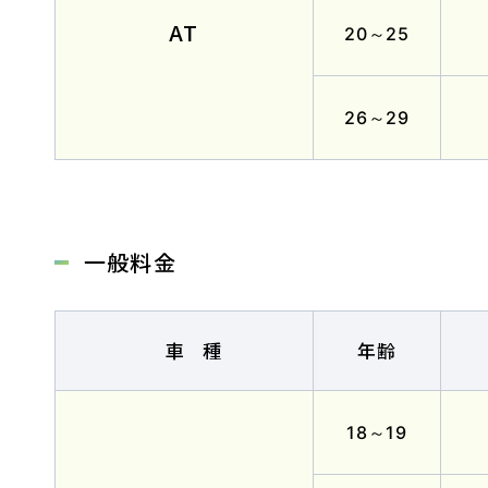
AT
20～25
会社概要
採用情報
お問い合
26～29
一般料金
お知らせ
車種
年齢
2026.08.01
お知らせ
NEW!
スキップローンで今すぐ入校、お支
18～19
2026.07.31
卒業生
NEW!