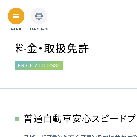
HOME
MENU
LANGUAGE
料金・取扱免許
料金・取扱免許
普通自動車
PRICE / LICENSE
準中型自動車
受験資格特例教習
ペーパードライ
料金シミュレーション
普通自動車安心スピードプ
各校紹介
スピードプランと安心プランをかけ合わせ