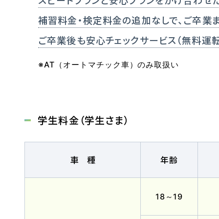
補習料金・検定料金の追加なしで、ご卒業
ご卒業後も安心チェックサービス（無料運
※AT（オートマチック車）のみ取扱い
マイマイスクール笹丘
笹丘校ブログ
福岡大学前営業所（入校申込受付）
学生料金（学生さま）
福岡大学前営業所ブログ
車種
年齢
教習中の方
笹丘校の方
花畑
18～19
スクールバスについて
バスのり