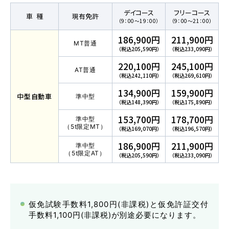
各校紹介
デイコース
フリーコース
車種
現有免許
（9：00～19：00）
（9：00～21：00）
186,900円
211,900円
MT普通
（税込205,590円）
（税込233,090円）
220,100円
245,100円
AT普通
（税込242,110円）
（税込269,610円）
134,900円
159,900円
中型
自動車
準中型
（税込148,390円）
（税込175,890円）
153,700円
178,700円
準中型
（5t限定MT）
（税込169,070円）
（税込196,570円）
マイマイスクール笹丘
186,900円
211,900円
準中型
笹丘校ブログ
（5t限定AT）
（税込205,590円）
（税込233,090円）
仮免試験手数料1,800円(非課税)と仮免許証交付
手数料1,100円(非課税)が別途必要になります。