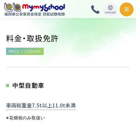
HOME
料金・取扱免許
料金・取扱免許
PRICE / LICENSE
普通自動車
普通自動二輪・小型
中型自動車
大型自動二輪
車両総重量7.5t以上11.0t未満
準中型自動車
※花畑校のみ取扱い
中型自動車