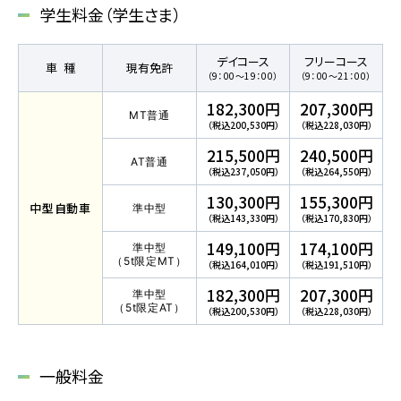
学生料金（学生さま）
普通自動車 第二種
デイコース
フリーコース
車種
現有免許
（9：00～19：00）
（9：00～21：00）
受験資格特例教習
182,300円
207,300円
MT普通
（税込200,530円）
（税込228,030円）
ペーパードライバー講習
215,500円
240,500円
ペーパーライダー講習
AT普通
（税込237,050円）
（税込264,550円）
免許取得までの流れ
130,300円
155,300円
中型
自動車
準中型
（税込143,330円）
（税込170,830円）
お支払方法について
149,100円
174,100円
準中型
（5t限定MT）
（税込164,010円）
（税込191,510円）
料金シミュレーション
182,300円
207,300円
準中型
（5t限定AT）
（税込200,530円）
（税込228,030円）
一般料金