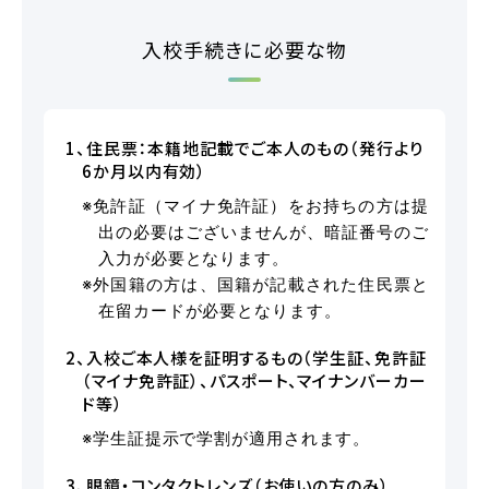
バスのり
入校手続きに必要な物
会社概要
採用情報
1、住民票：本籍地記載でご本人のもの（発行より
お問い合わせ
サイトマップ
6か月以内有効）
プライバシーポリシー
※免許証（マイナ免許証）をお持ちの方は提
出の必要はございませんが、暗証番号のご
入力が必要となります。
※外国籍の方は、国籍が記載された住民票と
在留カードが必要となります。
お知らせ
一覧を見る
2、入校ご本人様を証明するもの（学生証、免許証
（マイナ免許証）、パスポート、マイナンバーカー
ド等）
2026.08.08
お知らせ
NEW!
※学生証提示で学割が適用されます。
お盆期間中も営業しております
3、眼鏡・コンタクトレンズ（お使いの方のみ）