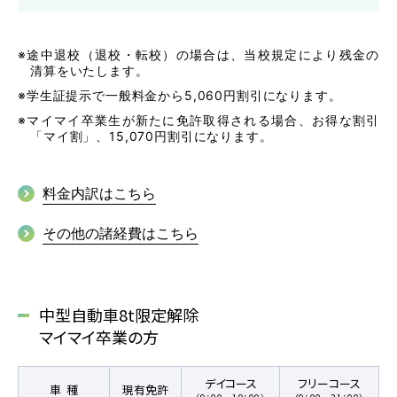
※途中退校（退校・転校）の場合は、当校規定により残金の
清算をいたします。
マイマイスクール花畑
※学生証提示で一般料金から5,060円割引になります。
花畑校ブログ
※マイマイ卒業生が新たに免許取得される場合、お得な割引
「マイ割」、15,070円割引になります。
福岡大学前営業所（入校申込受付）
料金内訳はこちら
福岡大学前営業所ブログ
その他の諸経費はこちら
各種講習
中型自動車8t限定解除
マイマイ卒業の方
選ばれる理由
デイコース
フリーコース
車種
現有免許
特別な支援が必要な方