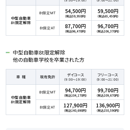
（9：00～19：00）
（9：00～21：00）
54,500円
59,500円
8t限定MT
よくあるご質問
（税込59,950円）
（税込65,450円）
中型自動車
8t限定解除
87,700円
96,700円
8t限定AT
（税込96,470円）
（税込106,370円）
教習中の方
中型自動車8t限定解除
笹丘校の方
他の自動車学校を卒業された方
花畑校の方
デイコース
フリーコース
車種
現有免許
（9：00～19：00）
（9：00～21：00）
94,700円
99,700円
笹丘校バスコース
8t限定MT
（税込104,170円）
（税込109,670円）
中型自動車
8t限定解除
127,900円
136,900円
花畑校バスコース
8t限定AT
（税込140,690円）
（税込150,590円）
スクールバスについて