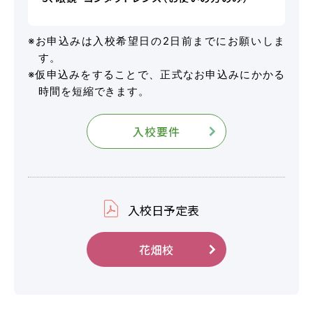
2026.08.01
お知らせ
NEW!
※お申込みは入校希望日の2日前までにお願いしま
スキップローンで今すぐ入校、お支払いは2027
す。
年2月からも可能です
※仮申込みをすることで、正式なお申込みにかかる
時間を短縮できます。
2026.07.31
卒業生
NEW!
入校要件
卒業生の声
お役立ちコラム
入校日予定表
花畑校
オンライン入校
資料請求
受付