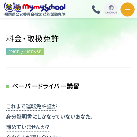
HOME
料金・取扱免許
料金・取扱免許
PRICE / LICENSE
普通自動車
普通自動二輪・小型
ペーパードライバー講習
大型自動二輪
これまで運転免許証が
準中型自動車
身分証明書にしかなっていないあなた、
諦めていませんか？
中型自動車