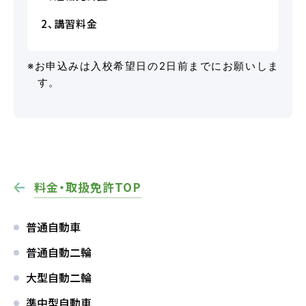
2、講習料金
※お申込みは入校希望日の2日前までにお願いしま
マイマイスクール花畑
す。
花畑校ブログ
福岡大学前営業所（入校申込受付）
福岡大学前営業所ブログ
料金・取扱免許TOP
各種講習
普通自動車
普通自動二輪
選ばれる理由
大型自動二輪
準中型自動車
特別な支援が必要な方