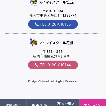
マイマイスクール笹丘
2026.08.01
お知らせ
NEW!
〒810-0034
福岡市中央区笹丘1丁目28-74
スキップローンで今すぐ入校、お支払いは2027
年2月からも可能です
TEL.0120-010188
2026.07.31
卒業生
NEW!
マイマイスクール花畑
卒業生の声
〒811-1356
福岡市南区花畑4丁目8-1
TEL.0120-010144
お役立ちコラム
© MymySchool. All Rights Reserved
オンライン入校
資料請求
受付
友人・知人
オンライン
資料請求
仮申込み