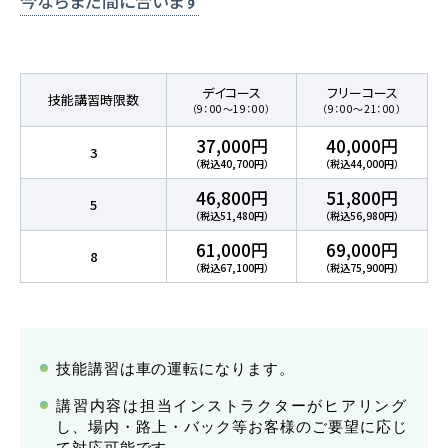
今ならまだ間に合います
普通自動車 第二種
デイコース
フリーコース
技能講習時限数
受験資格特例教習
（9：00～19：00）
（9：00～21：00）
ペーパードライバー講習
37,000円
40,000円
3
（税込40,700円）
（税込44,000円）
ペーパーライダー講習
46,800円
51,800円
5
（税込51,480円）
（税込56,980円）
免許取得までの流れ
61,000円
69,000円
8
お支払方法について
（税込67,100円）
（税込75,900円）
料金シミュレーション
技能講習は車の運転になります。
講習内容は担当インストラクターがヒアリング
し、場内・路上・バック等お客様のご要望に応じ
て対応可能です。