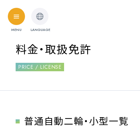
HOME
MENU
LANGUAGE
料金・取扱免許
料金・取扱免許
普通自動車
PRICE / LICENSE
準中型自動車
受験資格特例教習
ペーパードライ
料金シミュレーション
普通自動二輪・小型一覧
各校紹介