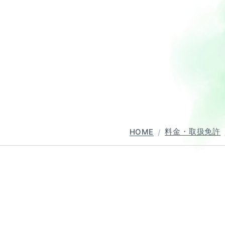
普通自動二輪・小型
大型自動二輪
中型自動車
普通自動車 
料金・取扱免許
HOME
バー講習
ペーパーライダー講習
免許取得までの流れ
お