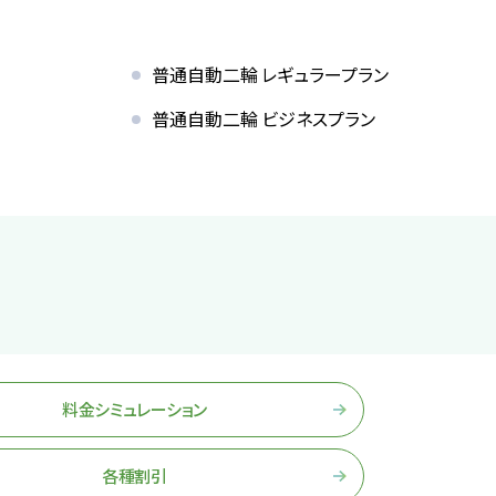
普通自動二輪 レギュラープラン
普通自動二輪 ビジネスプラン
した
お役立ちコラム
入校
受付
資
料金シミュレーション
込み
友人・
各種割引