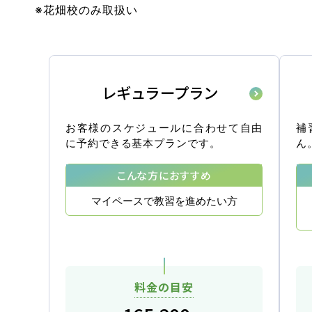
※花畑校のみ取扱い
レギュラープラン
マイマイスクール笹丘
笹丘校ブログ
お客様のスケジュールに合わせて自由
補
に予約できる基本プランです。
ん
福岡大学前営業所（入校申込受付）
こんな方におすすめ
福岡大学前営業所ブログ
マイペースで教習を進めたい方
教習中の方
笹丘校の方
花畑
料金の目安
スクールバスについて
バスのり