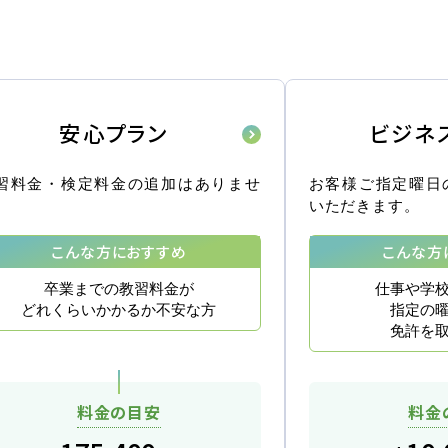
各種講習
選ばれる理由
特別な支援が
安心プラン
ビジネ
マイマイスクール花畑
よくあるご質
花畑校ブログ
習料金・検定料金の追加はありませ
お客様ご指定曜日
。
いただきます。
こんな方におすすめ
こんな方
卒業までの教習料金が
仕事や学
どれくらいかかるか不安な方
指定の
免許を
校の方
笹丘校バスコース
花畑校
料金の目安
料金