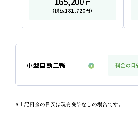
165,200
円
（税込181,720円）
会社概要
採用情報
お問い合
小型自動二輪
料金の目
お知らせ
2026.08.01
お知らせ
NEW!
※上記料金の目安は現有免許なしの場合です。
スキップローンで今すぐ入校、お支
2026.07.31
卒業生
NEW!