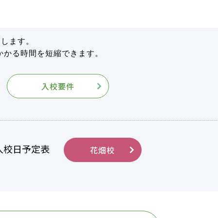
）
いします。
かかる時間を短縮できます。
入校要件
入校日予定表
花畑校