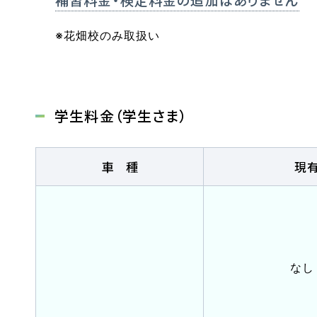
※花畑校のみ取扱い
マイマイスクール笹丘
学生料金（学生さま）
笹丘校ブログ
車種
現
福岡大学前営業所（入校申込受付）
福岡大学前営業所ブログ
教習中の方
笹丘校の方
花畑
なし
スクールバスについて
バスのり