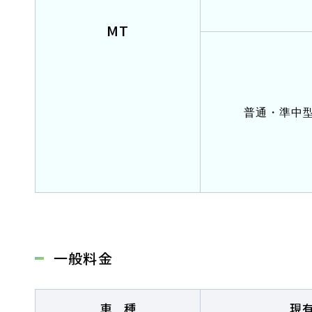
MT
会社概要
採用情報
お問い合
普通・準中
お知らせ
2026.08.01
お知らせ
NEW!
スキップローンで今すぐ入校、お支
一般料金
2026.07.31
卒業生
NEW!
車種
現