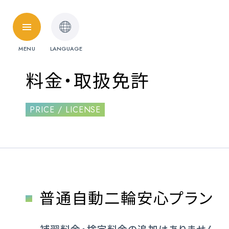
HOME
MENU
LANGUAGE
料金・取扱免許
料金・取扱免許
普通自動車
PRICE / LICENSE
準中型自動車
受験資格特例教習
ペーパードライ
料金シミュレーション
普通自動二輪安心プラン
各校紹介
補習料金・検定料金の追加は
ありません