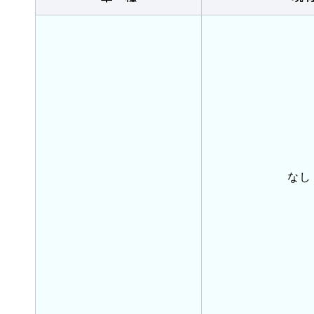
卒業生の声
2026.07.30
イベント
NEW!
【花畑校7月イベント】夏はじめま
なし
オンライン
仮申