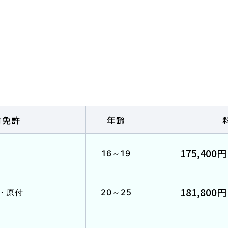
各種講習
選ばれる理由
特別な支援が
マイマイスクール花畑
よくあるご質
花畑校ブログ
有免許
年齢
175,400円
16～19
校の方
笹丘校バスコース
花畑校
181,800円
・原付
20～25